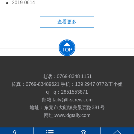
螺栓的拧紧力矩标准
.txt{font-size:15px; line-height:
2019-06
14
螺钉、螺栓、螺母、螺柱这“四兄弟”区别在哪里?
.txt{font-size:15px; line-height:3
查看更多
.txt{font-size:15px; line-height:
电话：0769-8348 1151
传真：0769-83489621 手机：139 2947 0772/王小姐
q q：2851553871
邮箱:taily@tl-screw.com
地址：东莞市大朗镇美景西路381号
网址:www.dgtaily.com