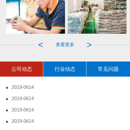
泰立五金人工抽检
泰立五金厂房
泰立五金家具螺丝成
泰立五金定制螺丝模具
<
>
查看更多
品...
公司动态
行业动态
常见问题
2019-06
14
拧不动的螺丝该如何处理
2019-06
14
螺丝规格型号
.txt{font-size:15px; line-height:3
2019-06
14
螺丝、螺栓、螺丝钉三者有什么区别?
.txt{font-size:15px; line-height:30
2019-06
14